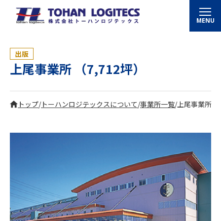
MENU
出版
上尾事業所 （7,712坪）
トップ
/
トーハンロジテックスについて
/
事業所一覧
/
上尾事業所 （7