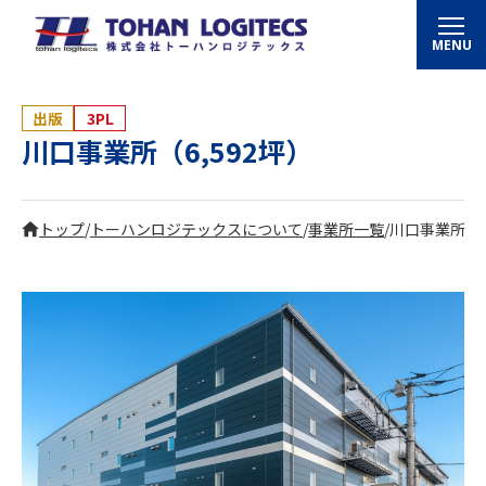
MENU
出版
3PL
川口事業所（6,592坪）
トップ
/
トーハンロジテックスについて
/
事業所一覧
/
川口事業所（6