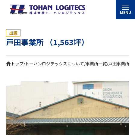
MENU
出版
戸田事業所 （1,563坪）
トップ
/
トーハンロジテックスについて
/
事業所一覧
/
戸田事業所 （1